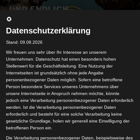
Zum
UND ENDLICH
Inhalt
new project 2021, Switzerland by GAEG
springen
Datenschutzerklärung
Menü
Stand: 09.08.2026
Wir freuen uns sehr über Ihr Interesse an unserem
PRESS
Unternehmen. Datenschutz hat einen besonders hohen
Stellenwert für die Geschäftsleitung. Eine Nutzung der
DE
I
EN
Internetseiten ist grundsätzlich ohne jede Angabe
personenbezogener Daten möglich. Sofern eine betroffene
Person besondere Services unseres Unternehmens über
Beiträge (Auswahl)
unsere Internetseite in Anspruch nehmen möchte, könnte
jedoch eine Verarbeitung personenbezogener Daten erforderlich
Süddeutsche Zeitung
werden. Ist die Verarbeitung personenbezogener Daten
erforderlich und besteht für eine solche Verarbeitung keine
FAZ Feuilleton
gesetzliche Grundlage, holen wir generell eine Einwilligung der
betroffenen Person ein.
Euromaxx
Die Verarbeitung personenbezogener Daten, beispielsweise des