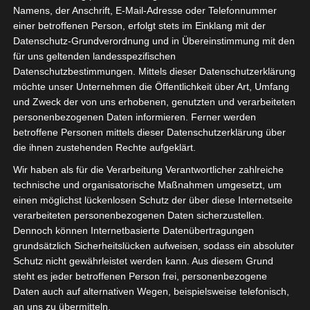
Namens, der Anschrift, E-Mail-Adresse oder Telefonnummer
Deutsche Welle
einer betroffenen Person, erfolgt stets im Einklang mit der
Datenschutz-Grundverordnung und in Übereinstimmung mit den
keystone
für uns geltenden landesspezifischen
Datenschutzbestimmungen. Mittels dieser Datenschutzerklärung
Süddeutsche Zeitung
möchte unser Unternehmen die Öffentlichkeit über Art, Umfang
und Zweck der von uns erhobenen, genutzten und verarbeiteten
personenbezogenen Daten informieren. Ferner werden
Münchner Merkur
betroffene Personen mittels dieser Datenschutzerklärung über
die ihnen zustehenden Rechte aufgeklärt.
Südostschweiz Zeitung
Wir haben als für die Verarbeitung Verantwortlicher zahlreiche
Bayern 2
technische und organisatorische Maßnahmen umgesetzt, um
einen möglichst lückenlosen Schutz der über diese Internetseite
BR 24
verarbeiteten personenbezogenen Daten sicherzustellen.
Dennoch können Internetbasierte Datenübertragungen
grundsätzlich Sicherheitslücken aufweisen, sodass ein absoluter
The Guardian
Schutz nicht gewährleistet werden kann. Aus diesem Grund
steht es jeder betroffenen Person frei, personenbezogene
La Quotidiana
Daten auch auf alternativen Wegen, beispielsweise telefonisch,
an uns zu übermitteln.