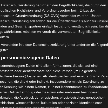
studierte Germanistik, Kunstgeschichte
 Datenschutzerklärung beruht auf den Begrifflichkeiten, die durch den
ropäischen Richtlinien- und Verordnungsgeber beim Erlass der
der Universität Zürich, sie arbeitet als D
tenschutz-Grundverordnung (DS-GVO) verwendet wurden. Unsere
und Autorin
enschutzerklärung soll sowohl für die Öffentlichkeit als auch für unser
www.sibylleomlin.com
nden und Geschäftspartner einfach lesbar und verständlich sein. Um d
gewährleisten, möchten wir vorab die verwendeten Begrifflichkeiten
äutern.
Georg Oechsler
Softwareentwicklung
r verwenden in dieser Datenschutzerklärung unter anderem die folgen
riffe:
studierte Informatik an der Universität 
) personenbezogene Daten
sonenbezogene Daten sind alle Informationen, die sich auf eine
ntifizierte oder identifizierbare natürliche Person (im Folgenden
Michael Brünner
Technische Leitung
troffene Person") beziehen. Als identifizierbar wird eine natürliche Per
esehen, die direkt oder indirekt, insbesondere mittels Zuordnung zu
studierte Ingenieurwissenschaften an de
ner Kennung wie einem Namen, zu einer Kennnummer, zu Standortdate
ist geschäftsführender Gesellschafter d
 einer Online-Kennung oder zu einem oder mehreren besonderen
www.energiesystemtechnik.de
rkmalen, die Ausdruck der physischen, physiologischen, genetischen,
chischen, wirtschaftlichen, kulturellen oder sozialen Identität dieser