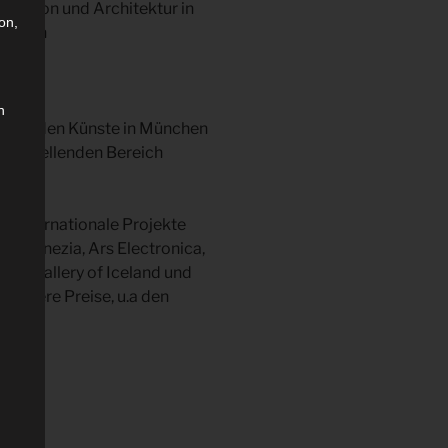
t London und Architektur in
on,
chulen
n
Bildenden Künste in München
 darstellenden Bereich
se internationale Projekte
e di Venezia, Ars Electronica,
onal Gallery of Iceland und
 mehrere Preise, u.a den