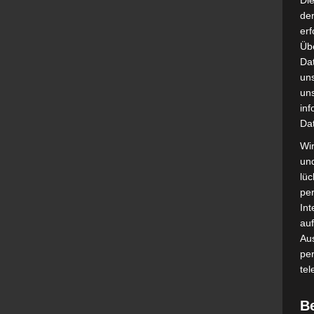
Di
der
erf
Üb
Da
un
un
inf
Da
Wir
un
lüc
pe
Int
auf
Aus
pe
tel
B