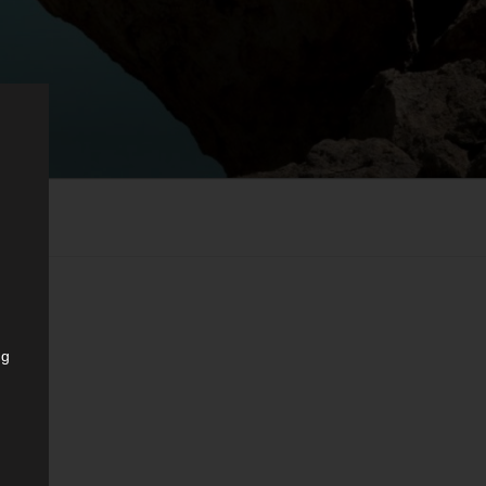
ng
er