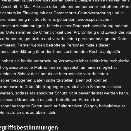
e Verarbeitung personenbezogener Daten, beispielsweise des Namens,
studierte Kunst an der University of Eas
 Anschrift, E-Mail-Adresse oder Telefonnummer einer betroffenen Pers
München, er dozierte an diversen Hochs
olgt stets im Einklang mit der Datenschutz-Grundverordnung und in
www.wolfgang-aichner.de
ereinstimmung mit den für uns geltenden landesspezifischen
tenschutzbestimmungen. Mittels dieser Datenschutzerklärung möchte
Thomas Huber
ser Unternehmen die Öffentlichkeit über Art, Umfang und Zweck der vo
studierte Malerei an der Akademie der 
s erhobenen, genutzten und verarbeiteten personenbezogenen Daten
und arbeitet auch genreübergreifend im
ormieren. Ferner werden betroffene Personen mittels dieser
www.thomashuber.org
tenschutzerklärung über die ihnen zustehenden Rechte aufgeklärt.
 haben als für die Verarbeitung Verantwortlicher zahlreiche technische
Als Künstler-Duo
GÆG
führten sie diver
d organisatorische Maßnahmen umgesetzt, um einen möglichst
durch und stellten u.a bei der 54.Biennal
kenlosen Schutz der über diese Internetseite verarbeiteten
Kunsthalle Emden, Halle 14Leipzig , Nati
rsonenbezogenen Daten sicherzustellen. Dennoch können
Edinburgh Art Festival aus. Sie erhielten
ernetbasierte Datenübertragungen grundsätzlich Sicherheitslücken
weisen, sodass ein absoluter Schutz nicht gewährleistet werden kann.
Californian Film Award.
 diesem Grund steht es jeder betroffenen Person frei,
www.gaeg.net
rsonenbezogene Daten auch auf alternativen Wegen, beispielsweise
efonisch, an uns zu übermitteln.
Sibylle Omlin
Kuratorin
egriffsbestimmungen