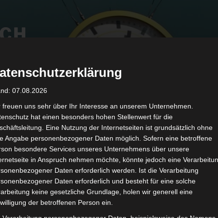
ICH
d by GAEG
atenschutzerklärung
and: 07.08.2026
Team
Visit
Press
Support
r freuen uns sehr über Ihr Interesse an unserem Unternehmen.
enschutz hat einen besonders hohen Stellenwert für die
chäftsleitung. Eine Nutzung der Internetseiten ist grundsätzlich ohne
de Angabe personenbezogener Daten möglich. Sofern eine betroffene
rson besondere Services unseres Unternehmens über unsere
ternetseite in Anspruch nehmen möchte, könnte jedoch eine Verarbeitu
DE
I
EN
sonenbezogener Daten erforderlich werden. Ist die Verarbeitung
sonenbezogener Daten erforderlich und besteht für eine solche
GÆG (Global Aethetic Genetics)
Künstl
arbeitung keine gesetzliche Grundlage, holen wir generell eine
willigung der betroffenen Person ein.
Wolfgang Aichner