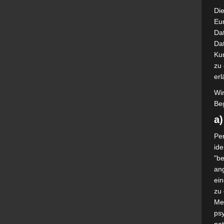
Die
Eu
Da
Dat
Ku
zu 
erl
Wi
Beg
a
Per
ide
"be
ang
ei
zu
Me
psy