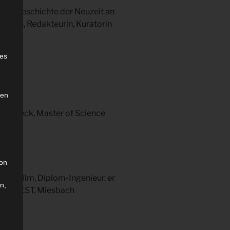
 und Geschichte der Neuzeit an
ozentin, Redakteurin, Kuratorin
e
ies
den
zu Lübeck, Master of Science
son
r FH Ulm, Diplom-Ingenieur, er
n,
er Fa. EST, Miesbach