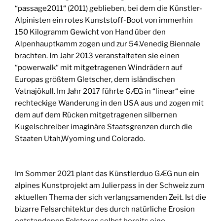
“passage2011“ (2011) geblieben, bei dem die Künstler-
Alpinisten ein rotes Kunststoff-Boot von immerhin
150 Kilogramm Gewicht von Hand über den
Alpenhauptkamm zogen und zur 54.Venedig Biennale
brachten. Im Jahr 2013 veranstalteten sie einen
“powerwalk“ mit mitgetragenen Windrädern auf
Europas größtem Gletscher, dem isländischen
Vatnajökull. Im Jahr 2017 führte GÆG in “linear“ eine
rechteckige Wanderung in den USA aus und zogen mit
dem auf dem Rücken mitgetragenen silbernen
Kugelschreiber imaginäre Staatsgrenzen durch die
Staaten Utah,Wyoming und Colorado.
Im Sommer 2021 plant das Künstlerduo GÆG nun ein
alpines Kunstprojekt am Julierpass in der Schweiz zum
aktuellen Thema der sich verlangsamenden Zeit. Ist die
bizarre Felsarchitektur des durch natürliche Erosion
entstandenen Felstores selbst bereits eine