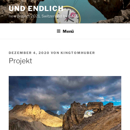
Zum
UND ENDLICH
Inhalt
new project 2021, Switzerland by GAEG
springen
Menü
VERÖFFENTLICHT
DEZEMBER 4, 2020
VON
KINGTOMHUBER
AM
Projekt